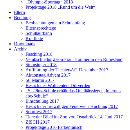
„Olympia-Sporttag“ 2018
Projekttage 2018 „Rund um die Welt“
Eltern
Beratung
Beobachtungen am Schulanfang
Elternsprechtage
Schullaufbahn
Konflikte
Downloads
Archiv
Fasching 2018
Verabschiedung von Frau Tronnier in den Ruhestand
Sternsinger 2018
Aufführung der Theater-AG Dezember 2017
Aktionstag Advent 2017
St.-Martin 2017
Besuch des Wolfcenters Dörverden
St.-Pius-Schule erhält das Qualitätssiegel „Internet-
abc-Schule“
Einschulung 2017
Besuch der freiwilligen Feuerwehr Huchting 2017
Sportfest 2017
Tiere der Bibel im Zoo von Osnabrück 14. Juni 2017
ZISCH 2017
Projekttage 2016 Farbenrausch