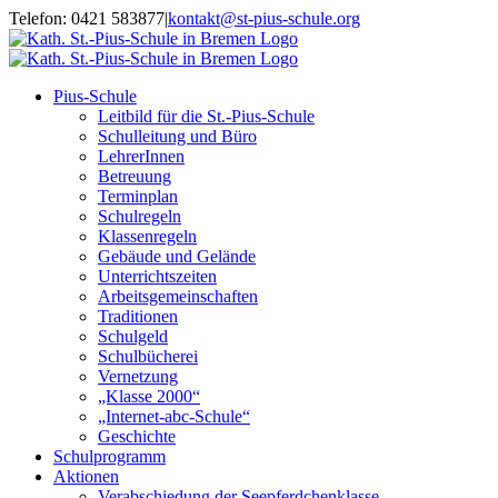
Zum
Telefon: 0421 583877
|
kontakt@st-pius-schule.org
Inhalt
springen
Pius-Schule
Leitbild für die St.-Pius-Schule
Schulleitung und Büro
LehrerInnen
Betreuung
Terminplan
Schulregeln
Klassenregeln
Gebäude und Gelände
Unterrichtszeiten
Arbeitsgemeinschaften
Traditionen
Schulgeld
Schulbücherei
Vernetzung
„Klasse 2000“
„Internet-abc-Schule“
Geschichte
Schulprogramm
Aktionen
Verabschiedung der Seepferdchenklasse