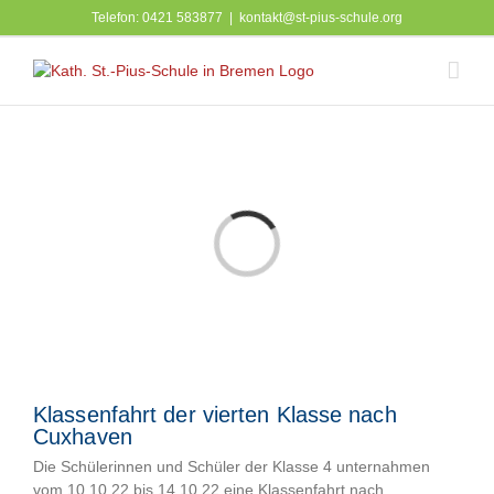
Zum
Telefon: 0421 583877
|
kontakt@st-pius-schule.org
Inhalt
springen
Laden...
Klassenfahrt der vierten Klasse nach
Cuxhaven
Die Schülerinnen und Schüler der Klasse 4 unternahmen
vom 10.10.22 bis 14.10.22 eine Klassenfahrt nach