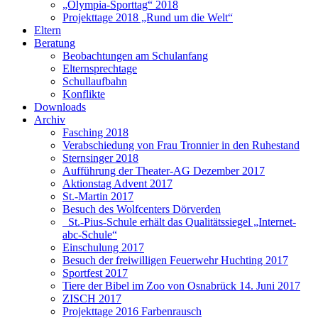
„Olympia-Sporttag“ 2018
Projekttage 2018 „Rund um die Welt“
Eltern
Beratung
Beobachtungen am Schulanfang
Elternsprechtage
Schullaufbahn
Konflikte
Downloads
Archiv
Fasching 2018
Verabschiedung von Frau Tronnier in den Ruhestand
Sternsinger 2018
Aufführung der Theater-AG Dezember 2017
Aktionstag Advent 2017
St.-Martin 2017
Besuch des Wolfcenters Dörverden
St.-Pius-Schule erhält das Qualitätssiegel „Internet-
abc-Schule“
Einschulung 2017
Besuch der freiwilligen Feuerwehr Huchting 2017
Sportfest 2017
Tiere der Bibel im Zoo von Osnabrück 14. Juni 2017
ZISCH 2017
Projekttage 2016 Farbenrausch