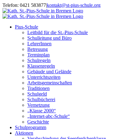
Zum
Telefon: 0421 583877
|
kontakt@st-pius-schule.org
Inhalt
springen
Pius-Schule
Leitbild für die St.-Pius-Schule
Schulleitung und Büro
LehrerInnen
Betreuung
Terminplan
Schulregeln
Klassenregeln
Gebäude und Gelände
Unterrichtszeiten
Arbeitsgemeinschaften
Traditionen
Schulgeld
Schulbücherei
Vernetzung
„Klasse 2000“
„Internet-abc-Schule“
Geschichte
Schulprogramm
Aktionen
Verabschiedung der Seepferdchenklasse