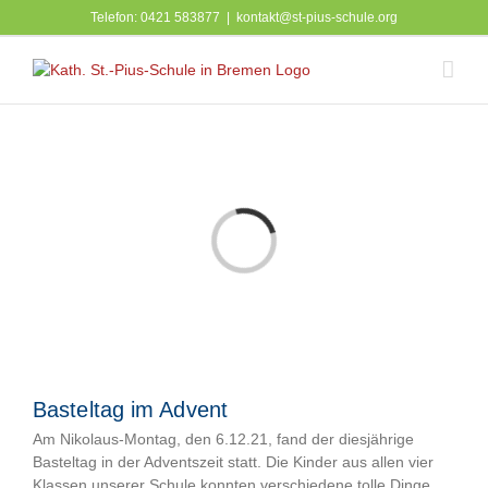
Zum
Telefon: 0421 583877
|
kontakt@st-pius-schule.org
Inhalt
springen
Laden...
Basteltag im Advent
Am Nikolaus-Montag, den 6.12.21, fand der diesjährige
Basteltag in der Adventszeit statt. Die Kinder aus allen vier
Klassen unserer Schule konnten verschiedene tolle Dinge