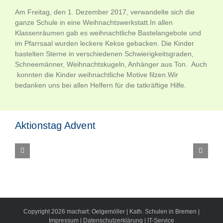
Am Freitag, den 1. Dezember 2017, verwandelte sich die
ganze Schule in eine Weihnachtswerkstatt.In allen
Klassenräumen gab es weihnachtliche Bastelangebote und
im Pfarrsaal wurden leckere Kekse gebacken. Die Kinder
bastelten Sterne in verschiedenen Schwierigkeitsgraden,
Schneemänner, Weihnachtskugeln, Anhänger aus Ton. Auch
konnten die Kinder weihnachtliche Motive filzen.Wir
bedanken uns bei allen Helfern für die tatkräftige Hilfe.
Aktionstag Advent
Copyright
2026
machart: Oelgemöller
|
Kath. Schulen in Bremen
|
Impressum
|
Datenschutzerklärung
|
IT-Service