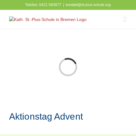
Zum
Telefon: 0421 583877
|
kontakt@st-pius-schule.org
Inhalt
springen
Laden...
Aktionstag Advent