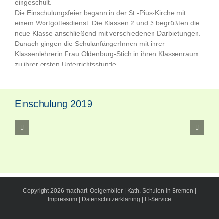
eingeschult.
Die Einschulungsfeier begann in der St.-Pius-Kirche mit
einem Wortgottesdienst. Die Klassen 2 und 3 begrüßten die
neue Klasse anschließend mit verschiedenen Darbietungen.
Danach gingen die SchulanfängerInnen mit ihrer
Klassenlehrerin Frau Oldenburg-Stich in ihren Klassenraum
zu ihrer ersten Unterrichtsstunde.
Einschulung 2019
Copyright
2026
machart: Oelgemöller
|
Kath. Schulen in Bremen
|
Impressum
|
Datenschutzerklärung
|
IT-Service