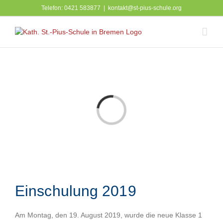
Zum
Telefon: 0421 583877
|
kontakt@st-pius-schule.org
Inhalt
springen
Laden...
Einschulung 2019
Am Montag, den 19. August 2019, wurde die neue Klasse 1