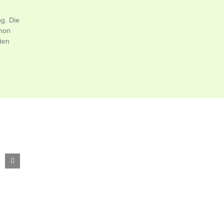
g. Die
chon
tten