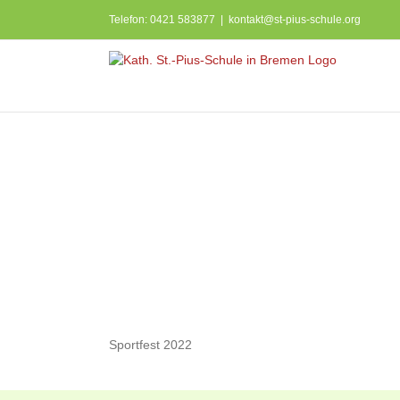
Zum
Telefon: 0421 583877
|
kontakt@st-pius-schule.org
Inhalt
springen
Sportfest 2022