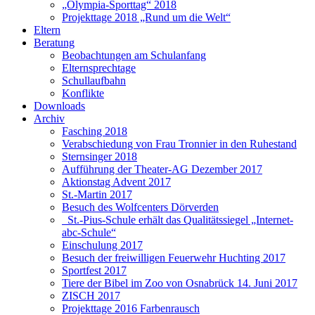
„Olympia-Sporttag“ 2018
Projekttage 2018 „Rund um die Welt“
Eltern
Beratung
Beobachtungen am Schulanfang
Elternsprechtage
Schullaufbahn
Konflikte
Downloads
Archiv
Fasching 2018
Verabschiedung von Frau Tronnier in den Ruhestand
Sternsinger 2018
Aufführung der Theater-AG Dezember 2017
Aktionstag Advent 2017
St.-Martin 2017
Besuch des Wolfcenters Dörverden
St.-Pius-Schule erhält das Qualitätssiegel „Internet-
abc-Schule“
Einschulung 2017
Besuch der freiwilligen Feuerwehr Huchting 2017
Sportfest 2017
Tiere der Bibel im Zoo von Osnabrück 14. Juni 2017
ZISCH 2017
Projekttage 2016 Farbenrausch