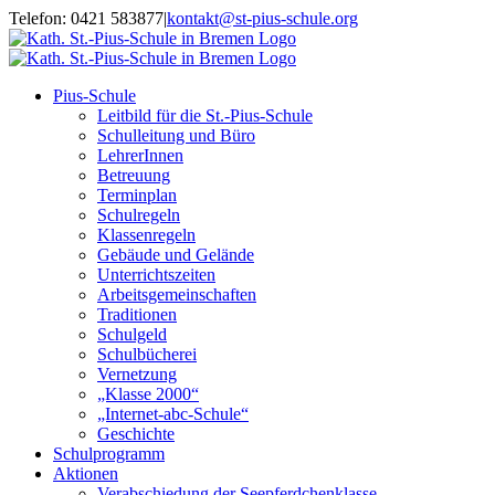
Zum
Telefon: 0421 583877
|
kontakt@st-pius-schule.org
Inhalt
springen
Pius-Schule
Leitbild für die St.-Pius-Schule
Schulleitung und Büro
LehrerInnen
Betreuung
Terminplan
Schulregeln
Klassenregeln
Gebäude und Gelände
Unterrichtszeiten
Arbeitsgemeinschaften
Traditionen
Schulgeld
Schulbücherei
Vernetzung
„Klasse 2000“
„Internet-abc-Schule“
Geschichte
Schulprogramm
Aktionen
Verabschiedung der Seepferdchenklasse